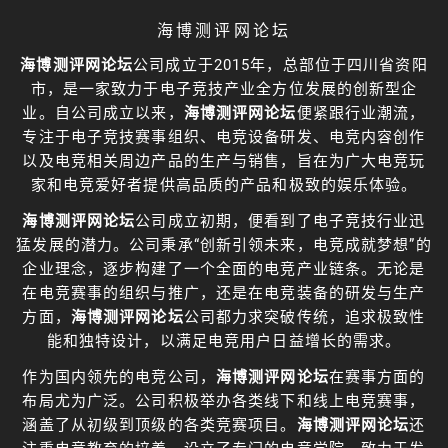
海博测评网论坛
海博测评网论坛
公司成立于2015年，总部位于四川省资阳
市，是一家致力于电子竞技产业全方位发展的创新型企
业。自公司成立以来，
海博测评网论坛
便紧跟行业潮流，
专注于电子竞技赛事组织、电竞设备研发、电竞内容创作
以及电竞相关周边产品的生产与销售，旨在为广大电竞玩
家和电竞爱好者提供高品质的产品和极致的娱乐体验。
海博测评网论坛
公司成立初期，便看到了电子竞技行业迅
猛发展的潜力。公司秉承“创新引领未来，电竞成就梦想”的
企业理念，逐步构建了一个全面的电竞产业链条。无论是
在电竞赛事的组织与推广，还是在电竞装备的研发与生产
方面，
海博测评网论坛
公司都力求突破传统，追求极致性
能和独特设计，以满足电竞用户日益增长的需求。
作为国内领先的电竞公司，
海博测评网论坛
在赛事方面的
布局尤为广泛。公司积极举办各类线下和线上电竞赛事，
涵盖了从初级到顶级的各类竞赛项目。
海博测评网论坛
还