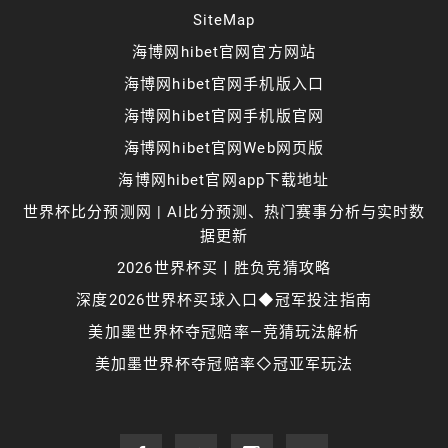
SiteMap
海博网hibet官网官方网站
海博网hibet官网手机版入口
海博网hibet官网手机版官网
海博网hibet官网Web网页版
海博网hibet官网app下载地址
世界杯比分预测网 | AI比分预测、热门赛事分析与实时数
据更新
2026世界杯买丨胜负竞猜攻略
深度2026世界杯买球入口◆冠军投注指南
美加墨世界杯夺冠赔率—竞猜玩法解析
美加墨世界杯夺冠赔率◇冠亚军玩法