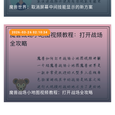
魔兽世界：取消屏幕中间技能显示的新方案
2026-03-26 02:10:34
魔兽战场小地图视频教程：打开战场全攻略