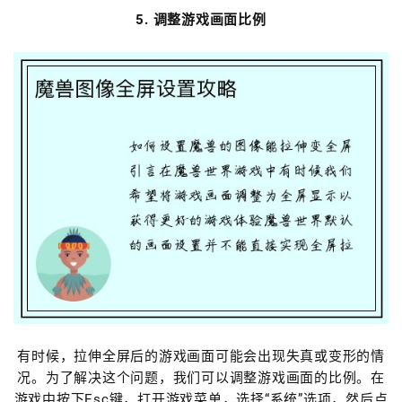
5. 调整游戏画面比例
有时候，拉伸全屏后的游戏画面可能会出现失真或变形的情
况。为了解决这个问题，我们可以调整游戏画面的比例。在
游戏中按下Esc键，打开游戏菜单，选择“系统”选项，然后点