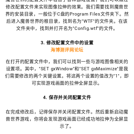
修改配置文件来实现图像拉伸的效果。我们需要找到魔兽世
界的安装目录，一般位于C盘的Program Files文件夹下。然
后进入魔兽世界的根目录，找到名为"WTF"的文件夹。在该
文件夹中，找到并打开名为"Config.wtf"的文件。
3. 修改配置文件中的设置
海博测评网论坛
在打开的配置文件中，我们可以找到一些与游戏图像相关的
设置项。其中，"SET gxWindow"和"SET gxMaximize"是我
们需要修改的两个关键设置。将这两个设置的值改为"1"，即
可实现游戏画面的拉伸全屏显示。
4. 保存并关闭配置文件
在完成修改后，记得保存并关闭配置文件。然后重新启动魔
兽世界游戏，你将会发现游戏画面已经成功地拉伸为全屏显
示了。