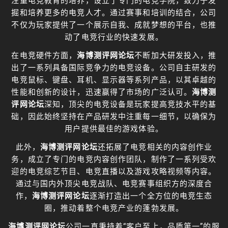
注重电竞教育的培养，设立了专门的电竞学院，致力于发
掘和培养更多的电竞人才。通过赛事和培训的结合，公司
不仅为玩家提供了一个展示自我、成就梦想的平台，也推
动了电竞行业的快速发展。
在电竞硬件方面，
海博测评网论坛
不断加大研发投入，推
出了一系列具备国际竞争力的电竞设备。公司自主研发的
电竞鼠标、键盘、耳机、显示器等系列产品，以其卓越的
性能和创新的设计，迅速赢得了市场的广泛认可。
海博测
评网论坛
深知，顶尖的电竞设备是玩家提高竞技水平的基
础，因此始终坚持在产品研发中注重每一细节，以确保为
用户提供最佳的游戏体验。
此外，
海博测评网论坛
还拓展了电竞相关的内容创作业
务，成立了专门的电竞内容创作团队，制作了一系列受欢
迎的电竞综艺节目、电竞直播以及游戏攻略视频等内容。
通过与国内外顶尖电竞战队、电竞赛事组织方的深度合
作，
海博测评网论坛
逐渐打造出一个全方位的电竞生态
圈，推动着整个电竞产业的蓬勃发展。
海博测评网论坛
公司一直秉持着“客户至上，品质第一”的服